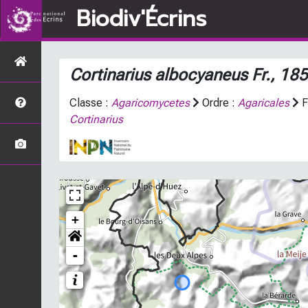
Biodiv'Écrins
Cortinarius albocyaneus
Fr., 18
Classe :
Agaricomycetes
Ordre :
Agaricales
F
Cortinarius
+
-