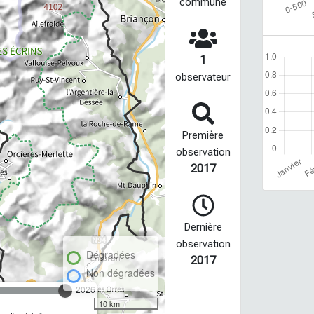
commune
1
observateur
Première
observation
2017
Dernière
observation
Dégradées
2017
Non dégradées
2026
10 km