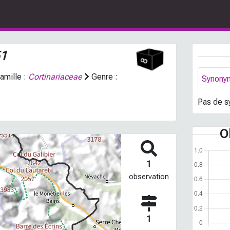
51
amille :
Cortinariaceae
Genre :
Synony
Pas de s
O
1
observation
1