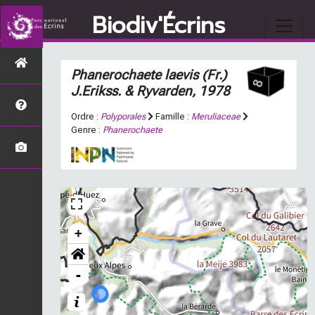
Biodiv'Écrins
Phanerochaete laevis
(Fr.)
J.Erikss. & Ryvarden, 1978
Ordre :
Polyporales
Famille :
Meruliaceae
Genre :
Phanerochaete
+
-