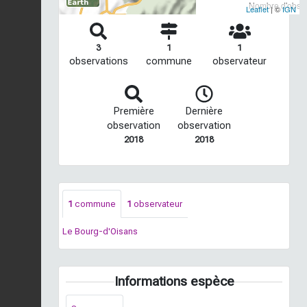
Nombre d'observ
Leaflet
| ©
IGN
3
1
1
observations
commune
observateur
Première
Dernière
observation
observation
2018
2018
1
commune
1
observateur
Le Bourg-d'Oisans
Informations espèce