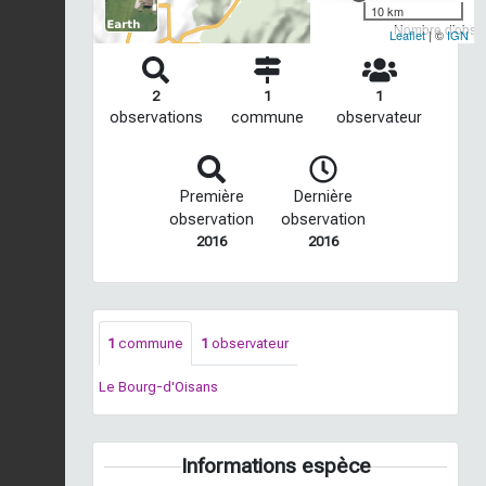
10 km
Nombre d'observ
Leaflet
| ©
IGN
2
1
1
observations
commune
observateur
Première
Dernière
observation
observation
2016
2016
1
commune
1
observateur
Le Bourg-d'Oisans
Informations espèce