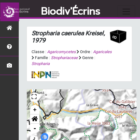
Biodiv'Écrins
Stropharia caerulea
Kreisel,
1979
Classe :
Agaricomycetes
Ordre :
Agaricales
Famille :
Strophariaceae
Genre :
Stropharia
+
-