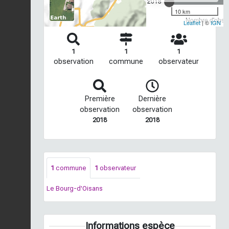
2018
10 km
Nombre d'observ
Leaflet
| ©
IGN
1
1
1
observation
commune
observateur
Première
Dernière
observation
observation
2018
2018
1
commune
1
observateur
Le Bourg-d'Oisans
Informations espèce