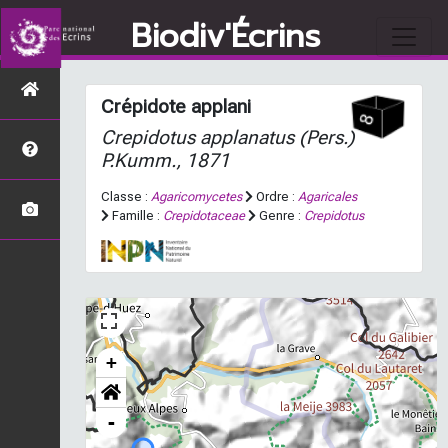
Biodiv'Écrins
Crépidote applani
Crepidotus applanatus
(Pers.)
P.Kumm., 1871
Classe :
Agaricomycetes
Ordre :
Agaricales
Famille :
Crepidotaceae
Genre :
Crepidotus
+
-