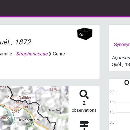
uél., 1872
Synony
amille :
Strophariaceae
Genre
Agaricus
Quél., 18
O
2
observations