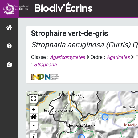
Biodiv'Écrins
Strophaire vert-de-gris
Stropharia aeruginosa
(Curtis) Q
Classe :
Agaricomycetes
Ordre :
Agaricales
F
:
Stropharia
+
-