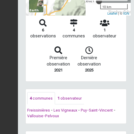
2021
10 km
Nombre d'observ
Leaflet
| ©
IGN
6
4
1
observations
communes
observateur
Première
Dernière
observation
observation
2021
2025
4
communes
1
observateur
Freissinières
-
Les Vigneaux
-
Puy-Saint-Vincent
-
Vallouise-Pelvoux