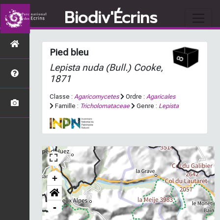
Biodiv'Écrins
Pied bleu
Lepista nuda
(Bull.) Cooke,
1871
Classe :
Agaricomycetes
Ordre :
Agaricales
Famille :
Tricholomataceae
Genre :
Lepista
+
-