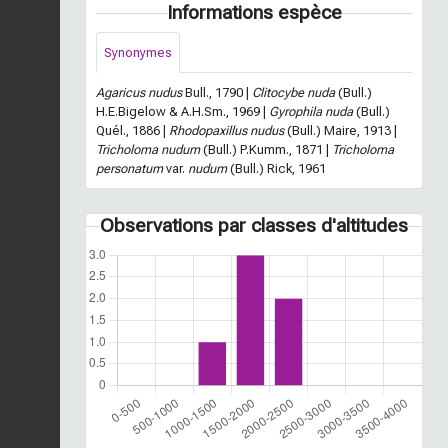
Informations espèce
Synonymes
Agaricus nudus
Bull., 1790 |
Clitocybe nuda
(Bull.)
H.E.Bigelow & A.H.Sm., 1969 |
Gyrophila nuda
(Bull.)
Quél., 1886 |
Rhodopaxillus nudus
(Bull.) Maire, 1913 |
Tricholoma nudum
(Bull.) P.Kumm., 1871 |
Tricholoma
personatum
var.
nudum
(Bull.) Rick, 1961
Observations par classes d'altitudes