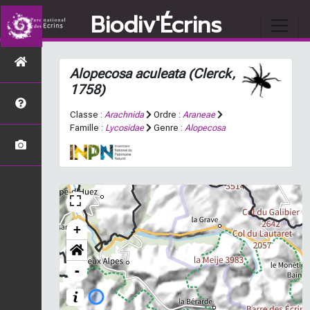
Biodiv'Écrins
Alopecosa aculeata
(Clerck,
1758)
Classe :
Arachnida
Ordre :
Araneae
Famille :
Lycosidae
Genre :
Alopecosa
+
-