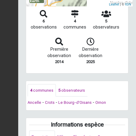
Nombre d'observ
Leaflet
| ©
IGN
6
4
5
observations
communes
observateurs
Première
Dernière
observation
observation
2014
2025
4
communes
5
observateurs
Ancelle
-
Crots
-
Le Bourg-d'Oisans
-
Ornon
Informations espèce