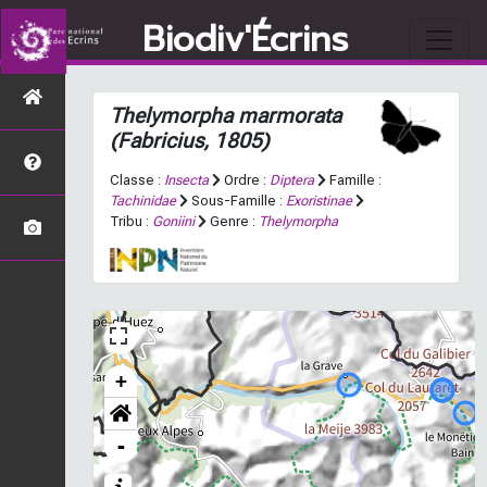
Biodiv'Écrins
Thelymorpha marmorata
(Fabricius, 1805)
Classe :
Insecta
Ordre :
Diptera
Famille :
Tachinidae
Sous-Famille :
Exoristinae
Tribu :
Goniini
Genre :
Thelymorpha
+
-