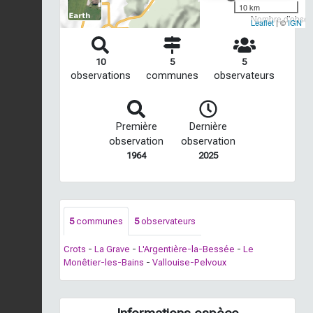
10 km
Nombre d'observ
Leaflet
| ©
IGN
10
5
5
observations
communes
observateurs
Première
Dernière
observation
observation
1964
2025
5
communes
5
observateurs
Crots
-
La Grave
-
L'Argentière-la-Bessée
-
Le
Monêtier-les-Bains
-
Vallouise-Pelvoux