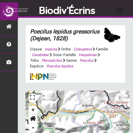
Biodiv'Écrins
Poecilus lepidus gressorius
(Dejean, 1828)
Classe :
Insecta
Ordre :
Coleoptera
Famille
:
Carabidae
Sous-Famille :
Harpalinae
Tribu :
Pterostichini
Genre :
Poecilus
Espèce :
Poecilus lepidus
+
-