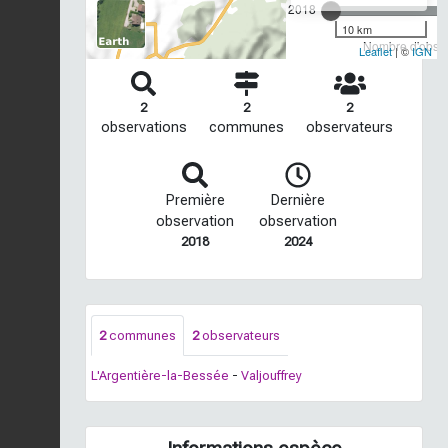
2018
10 km
Nombre d'observ
Leaflet
| ©
IGN
2
2
2
observations
communes
observateurs
Première
Dernière
observation
observation
2018
2024
2
communes
2
observateurs
L'Argentière-la-Bessée
-
Valjouffrey