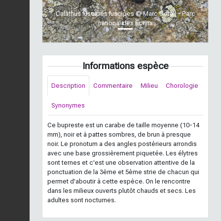
Calathus fuscipes fuscipes © Marc Corail - Parc
national des Ecrins
Informations espèce
Description
Commentaire
Milieu
Chorologie
Synonymes
Ce bupreste est un carabe de taille moyenne (10-14
mm), noir et à pattes sombres, de brun à presque
noir. Le pronotum a des angles postérieurs arrondis
avec une base grossièrement piquetée. Les élytres
sont ternes et c'est une observation attentive de la
ponctuation de la 3ème et 5ème strie de chacun qui
permet d'aboutir à cette espèce. On le rencontre
dans les milieux ouverts plutôt chauds et secs. Les
adultes sont nocturnes.