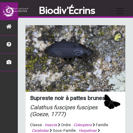
Biodiv'Écrins
Bupreste noir à pattes brunes
Calathus fuscipes fuscipes
(Goeze, 1777)
Classe :
Insecta
Ordre :
Coleoptera
Famille
:
Carabidae
Sous-Famille :
Harpalinae