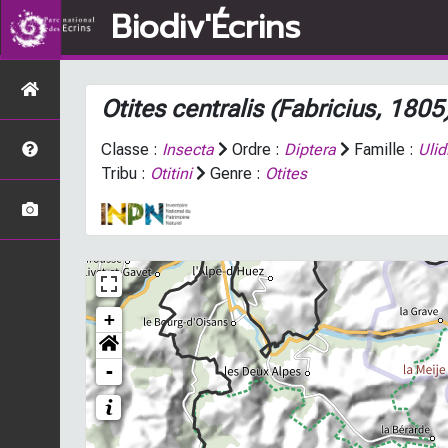
Biodiv'Écrins
Otites centralis
(Fabricius, 1805
Classe :
Insecta
Ordre :
Diptera
Famille :
Ulid
Tribu :
Otitini
Genre :
Otites
+
-