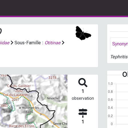
)
iidae
Sous-Famille :
Otitinae
Synony
Tephritis
O
1
observation
1