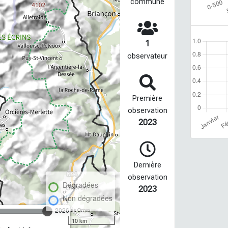
commune
1
observateur
Première
observation
2023
Dernière
observation
Dégradées
2023
Non dégradées
2026
10 km