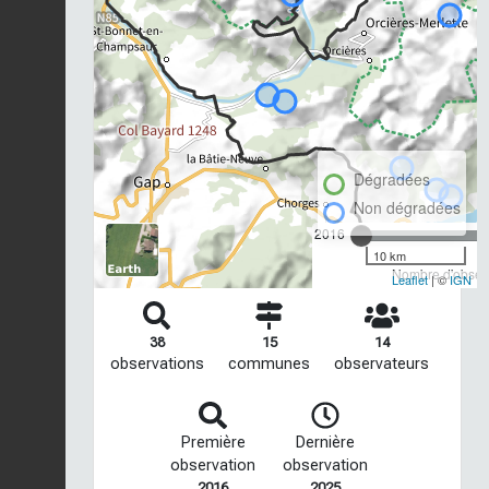
Dégradées
Non dégradées
2016
10 km
Nombre d'observ
Leaflet
| ©
IGN
38
15
14
observations
communes
observateurs
Première
Dernière
observation
observation
2016
2025