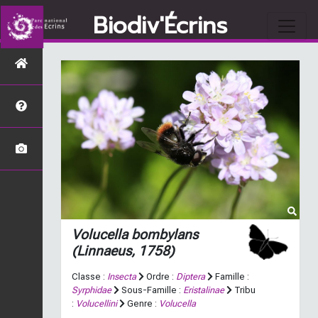
Biodiv'Écrins
Volucella bombylans
(Linnaeus, 1758)
Classe :
Insecta
Ordre :
Diptera
Famille :
Syrphidae
Sous-Famille :
Eristalinae
Tribu
:
Volucellini
Genre :
Volucella