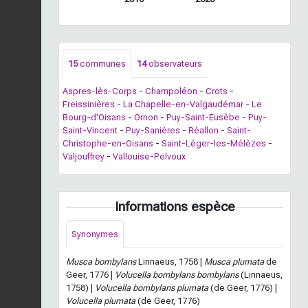
15
communes
14
observateurs
Aspres-lès-Corps
-
Champoléon
-
Crots
-
Freissinières
-
La Chapelle-en-Valgaudémar
-
Le
Bourg-d'Oisans
-
Ornon
-
Puy-Saint-Eusèbe
-
Puy-
Saint-Vincent
-
Puy-Sanières
-
Réallon
-
Saint-
Christophe-en-Oisans
-
Saint-Léger-les-Mélèzes
-
Valjouffrey
-
Vallouise-Pelvoux
Informations espèce
Synonymes
Musca bombylans
Linnaeus, 1758 |
Musca plumata
de
Geer, 1776 |
Volucella bombylans bombylans
(Linnaeus,
1758) |
Volucella bombylans plumata
(de Geer, 1776) |
Volucella plumata
(de Geer, 1776)