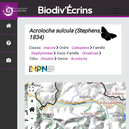
Biodiv'Écrins
Acrolocha sulcula
(Stephens,
1834)
Classe :
Insecta
Ordre :
Coleoptera
Famille
:
Staphylinidae
Sous-Famille :
Omaliinae
Tribu :
Omaliini
Genre :
Acrolocha
+
-