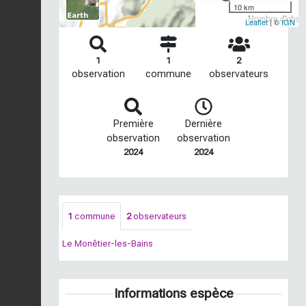
10 km
Nombre d'observ
Leaflet
| ©
IGN
1
1
2
observation
commune
observateurs
Première
Dernière
observation
observation
2024
2024
1
commune
2
observateurs
Le Monêtier-les-Bains
Informations espèce