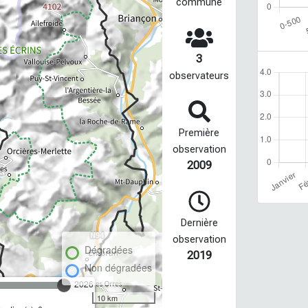
commune
3
observateurs
Première
observation
2009
Dernière
observation
Dégradées
2019
Non dégradées
2026
10 km