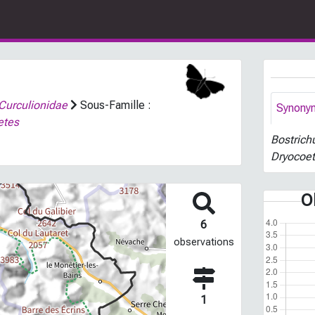
Curculionidae
Sous-Famille :
Synony
etes
Bostrich
Dryocoet
O
6
observations
1