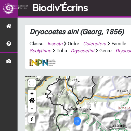
Biodiv'Écrins
Dryocoetes alni
(Georg, 1856)
Classe :
Insecta
Ordre :
Coleoptera
Famille :
Scolytinae
Tribu :
Dryocoetini
Genre :
Dryoco
+
-