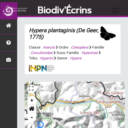
Biodiv'Écrins
Hypera plantaginis
(De Geer,
1775)
Classe :
Insecta
Ordre :
Coleoptera
Famille
:
Curculionidae
Sous-Famille :
Hyperinae
Tribu :
Hyperini
Genre :
Hypera
+
-