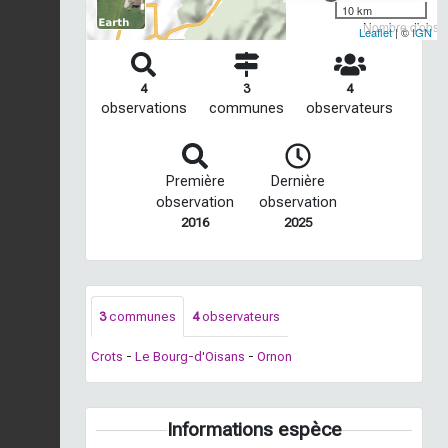
10 km
Nombre d'observ
Leaflet
| ©
IGN
4
3
4
observations
communes
observateurs
Première
Dernière
observation
observation
2016
2025
3
communes
4
observateurs
Crots
-
Le Bourg-d'Oisans
-
Ornon
Informations espèce