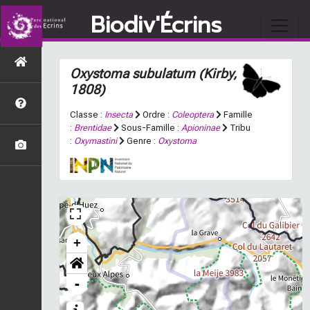
Biodiv'Écrins
Oxystoma subulatum
(Kirby,
1808)
Classe :
Insecta
Ordre :
Coleoptera
Famille
:
Brentidae
Sous-Famille :
Apioninae
Tribu
:
Oxymastini
Genre :
Oxystoma
+
-