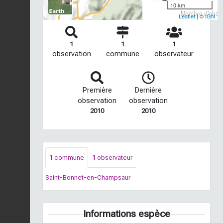
10 km
Nombre d'observ
Leaflet
| ©
IGN
1
1
1
observation
commune
observateur
Première
Dernière
observation
observation
2010
2010
1
commune
1
observateur
Saint-Bonnet-en-Champsaur
Informations espèce