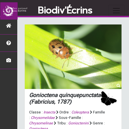
Biodiv'Écrins
Gonioctena quinquepunctata
(Fabricius, 1787)
Classe :
Insecta
Ordre :
Coleoptera
Famille
:
Chrysomelidae
Sous-Famille :
Chrysomelinae
Tribu :
Gonioctenini
Genre :
Gonioctena