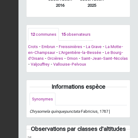
2016
2025
12
communes
15
observateurs
Crots
-
Embrun
-
Freissinières
-
La Grave
-
La Motte-
en-Champsaur
-
L'Argentière-la-Bessée
-
Le Bourg-
d'Oisans
-
Orcières
-
Ornon
-
Saint-Jean-Saint-Nicolas
-
Valjouffrey
-
Vallouise-Pelvoux
Informations espèce
Synonymes
Chrysomela quinquepunctata
Fabricius, 1787 |
Observations par classes d'altitudes