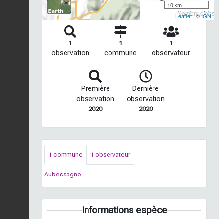
10 km
Nombre d'observ
Leaflet
| ©
IGN
1
1
1
observation
commune
observateur
Première
Dernière
observation
observation
2020
2020
1
commune
1
observateur
Aubessagne
Informations espèce