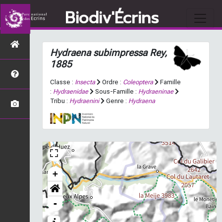
Biodiv'Écrins
Hydraena subimpressa
Rey,
1885
Classe :
Insecta
Ordre :
Coleoptera
Famille
:
Hydraenidae
Sous-Famille :
Hydraeninae
Tribu :
Hydraenini
Genre :
Hydraena
+
-