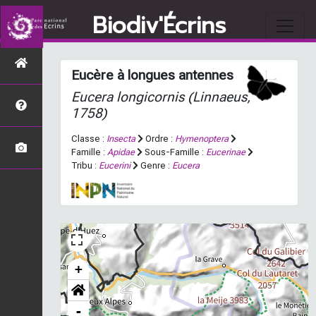
Biodiv'Écrins
Eucère à longues antennes
Eucera longicornis
(Linnaeus,
1758)
Classe :
Insecta
Ordre :
Hymenoptera
Famille :
Apidae
Sous-Famille :
Eucerinae
Tribu :
Eucerini
Genre :
Eucera
+
-