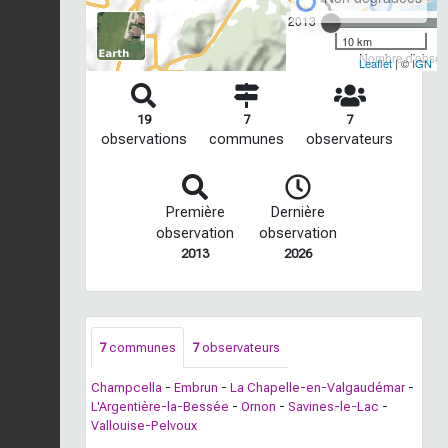
2013
10 km
Nombre d'observ
Leaflet
| ©
IGN
19
7
7
observations
communes
observateurs
Première
Dernière
observation
observation
2013
2026
7
communes
7
observateurs
Champcella
-
Embrun
-
La Chapelle-en-Valgaudémar
-
L'Argentière-la-Bessée
-
Ornon
-
Savines-le-Lac
-
Vallouise-Pelvoux