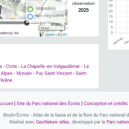
observation
Dégradées
2025
Non dégradées
2026
10 km
ation(s): 64
Leaflet
| ©
IGN
s
-
Crots
-
La Chapelle-en-Valgaudémar
-
Le
 Alpes
-
Mizoën
-
Puy-Saint-Vincent
-
Saint-
d'Arêne
ccueil
|
Site du Parc national des Écrins
|
Conception et crédits
Biodiv'Écrins - Atlas de la faune et de la flore du Parc national
Réalisé avec
GeoNature-atlas
, développé par le
Parc nation