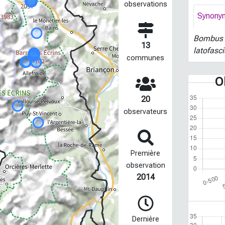
observations
Synony
Bombus a
13
latofasc
communes
O
20
observateurs
Première
observation
2014
Dernière