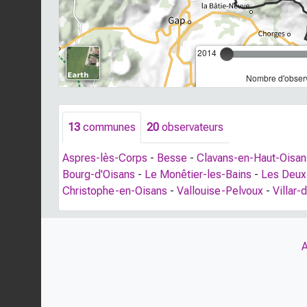
2014
Nombre d'observ
13
communes
20
observateurs
Aspres-lès-Corps
-
Besse
-
Clavans-en-Haut-Oisan
Bourg-d'Oisans
-
Le Monêtier-les-Bains
-
Les Deux
Christophe-en-Oisans
-
Vallouise-Pelvoux
-
Villar-
A