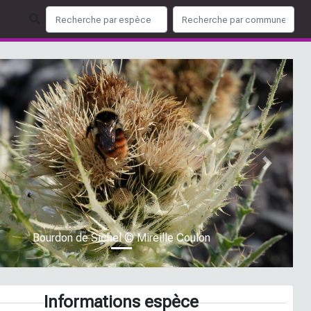
ious
Next
Bourdon de Sichel © Mireille Coulon
Informations espèce