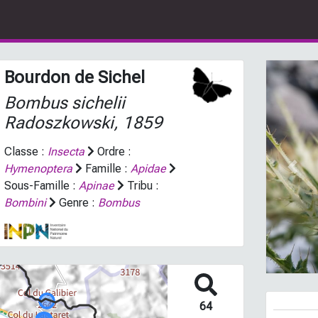
Bourdon de Sichel
Bombus sichelii
Radoszkowski, 1859
Classe :
Insecta
Ordre :
Hymenoptera
Famille :
Apidae
Prev
Sous-Famille :
Apinae
Tribu :
Bombini
Genre :
Bombus
64