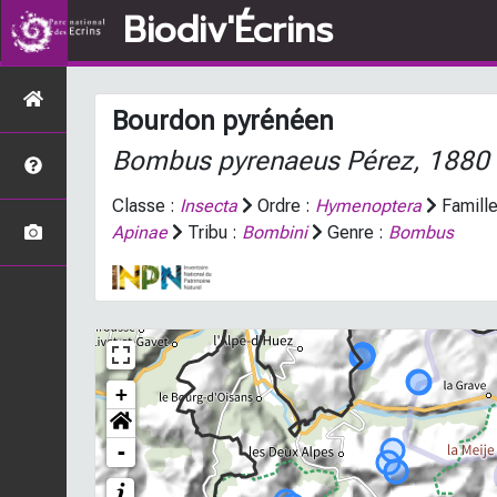
Biodiv'Écrins
Bourdon pyrénéen
Bombus pyrenaeus
Pérez, 1880
Classe :
Insecta
Ordre :
Hymenoptera
Famille
Apinae
Tribu :
Bombini
Genre :
Bombus
+
-