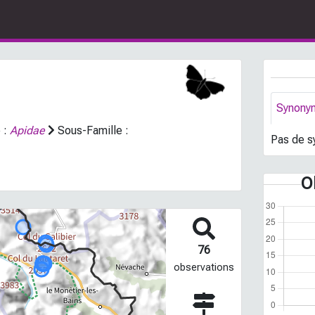
Synony
 :
Apidae
Sous-Famille :
Pas de s
O
76
observations