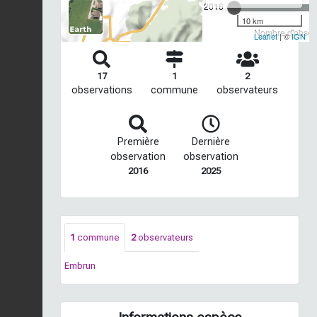
2016
10 km
Nombre d'observ
Leaflet
| ©
IGN
17
1
2
observations
commune
observateurs
Première
Dernière
observation
observation
2016
2025
1
commune
2
observateurs
Embrun