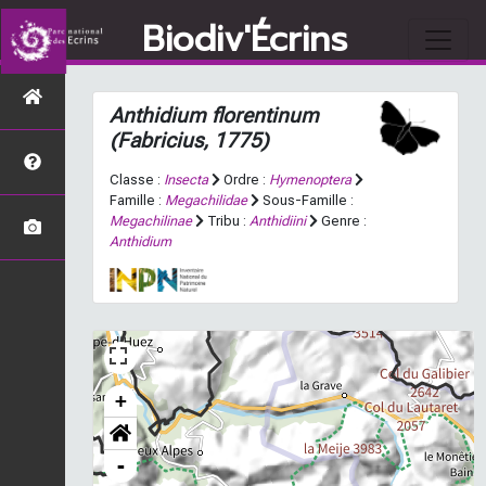
Biodiv'Écrins
Anthidium florentinum
(Fabricius, 1775)
Classe :
Insecta
Ordre :
Hymenoptera
Famille :
Megachilidae
Sous-Famille :
Megachilinae
Tribu :
Anthidiini
Genre :
Anthidium
+
-