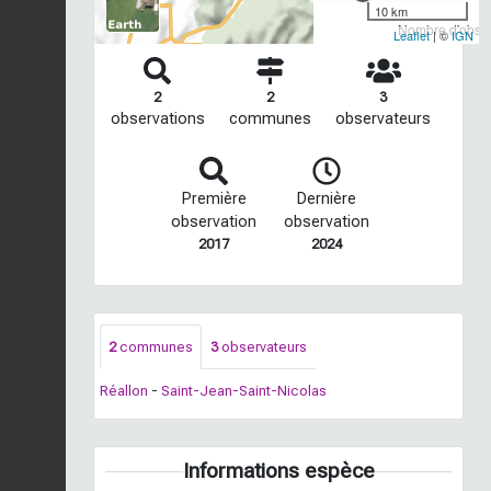
10 km
Nombre d'observ
Leaflet
| ©
IGN
2
2
3
observations
communes
observateurs
Première
Dernière
observation
observation
2017
2024
2
communes
3
observateurs
Réallon
-
Saint-Jean-Saint-Nicolas
Informations espèce