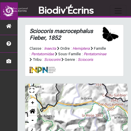
Biodiv'Écrins
Sciocoris macrocephalus
Fieber, 1852
Classe :
Insecta
Ordre :
Hemiptera
Famille
:
Pentatomidae
Sous-Famille :
Pentatominae
Tribu :
Sciocorini
Genre :
Sciocoris
+
-