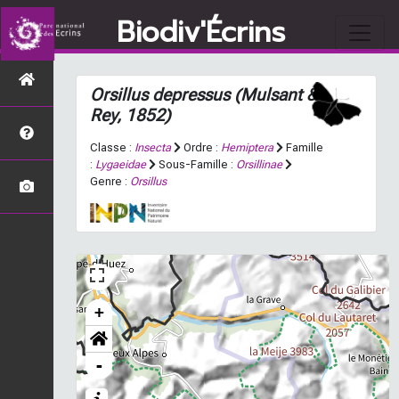
Biodiv'Écrins
Orsillus depressus
(Mulsant &
Rey, 1852)
Classe :
Insecta
Ordre :
Hemiptera
Famille
:
Lygaeidae
Sous-Famille :
Orsillinae
Genre :
Orsillus
+
-