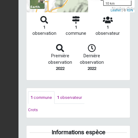
10 km
Nombre d'observ
Leaflet
| ©
IGN
1
1
1
observation
commune
observateur
Première
Dernière
observation
observation
2022
2022
1
commune
1
observateur
Crots
Informations espèce