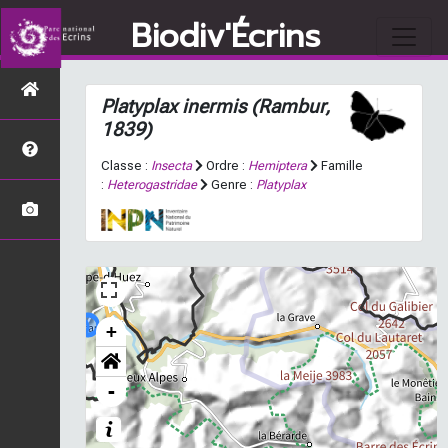
Biodiv'Écrins
Platyplax inermis
(Rambur,
1839)
Classe :
Insecta
Ordre :
Hemiptera
Famille
:
Heterogastridae
Genre :
Platyplax
+
-