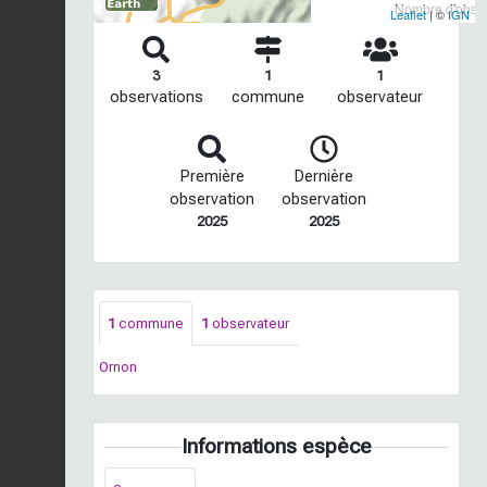
Nombre d'observ
Leaflet
| ©
IGN
3
1
1
observations
commune
observateur
Première
Dernière
observation
observation
2025
2025
1
commune
1
observateur
Ornon
Informations espèce