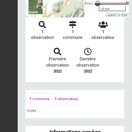
2022
10 km
Nombre d'observ
Leaflet
| ©
IGN
1
1
1
observation
commune
observateur
Première
Dernière
observation
observation
2022
2022
1
commune
1
observateur
Crots