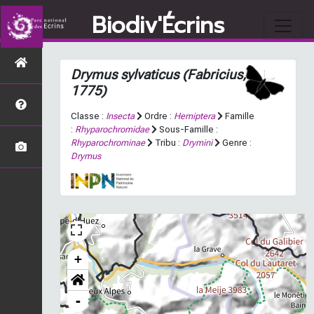
Biodiv'Écrins
Drymus sylvaticus
(Fabricius,
1775)
Classe :
Insecta
Ordre :
Hemiptera
Famille
:
Rhyparochromidae
Sous-Famille :
Rhyparochrominae
Tribu :
Drymini
Genre :
Drymus
+
-