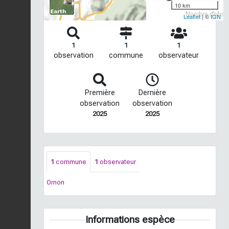
10 km
Nombre d'observ
Leaflet
| ©
IGN
1
1
1
observation
commune
observateur
Première
Dernière
observation
observation
2025
2025
1
commune
1
observateur
Ornon
Informations espèce