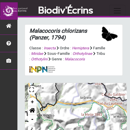
Biodiv'Écrins
Malacocoris chlorizans
(Panzer, 1794)
Classe :
Insecta
Ordre :
Hemiptera
Famille
:
Miridae
Sous-Famille :
Orthotylinae
Tribu
:
Orthotylini
Genre :
Malacocoris
+
-