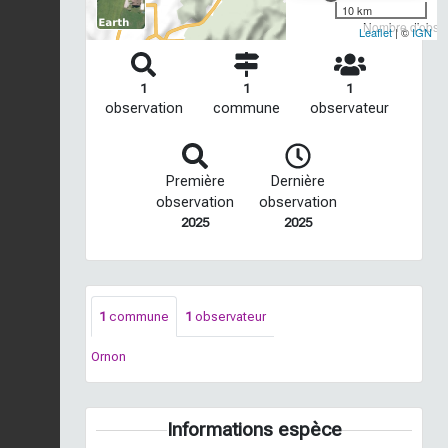
10 km
Nombre d'observ
Leaflet
| ©
IGN
1
1
1
observation
commune
observateur
Première
Dernière
observation
observation
2025
2025
1
commune
1
observateur
Ornon
Informations espèce