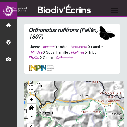
Biodiv'Écrins
Orthonotus rufifrons
(Fallén,
1807)
Classe :
Insecta
Ordre :
Hemiptera
Famille
:
Miridae
Sous-Famille :
Phylinae
Tribu :
Phylini
Genre :
Orthonotus
+
-