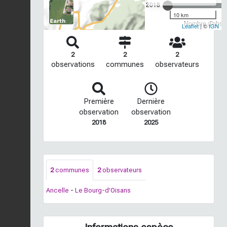
2018
10 km
Nombre d'observ
Leaflet
| ©
IGN
2
2
2
observations
communes
observateurs
Première
Dernière
observation
observation
2018
2025
2
communes
2
observateurs
Ancelle
-
Le Bourg-d'Oisans