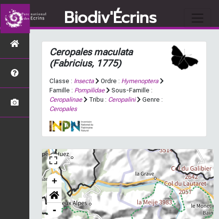
Biodiv'Écrins
Ceropales maculata
(Fabricius, 1775)
Classe :
Insecta
Ordre :
Hymenoptera
Famille :
Pompilidae
Sous-Famille :
Ceropalinae
Tribu :
Ceropalini
Genre :
Ceropales
+
-