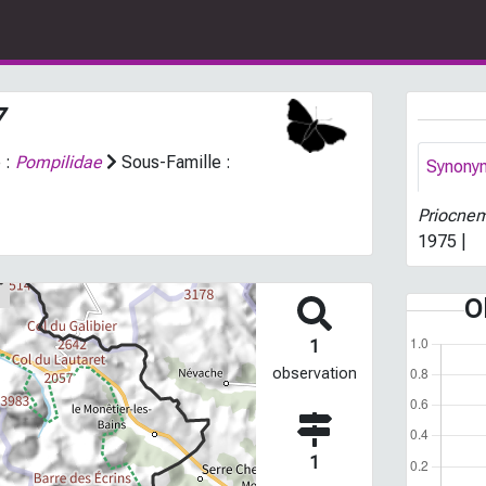
7
 :
Pompilidae
Sous-Famille :
Synony
Priocnem
1975 |
O
1
observation
1