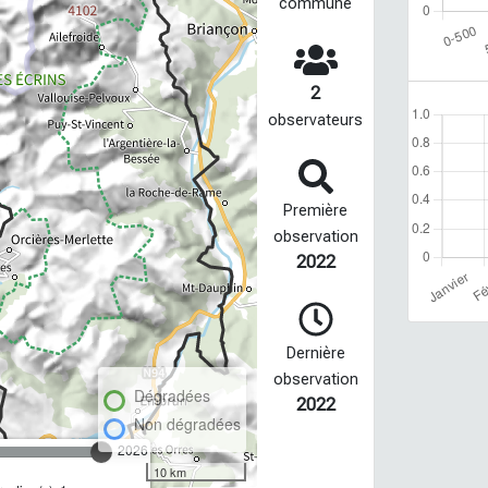
commune
2
observateurs
Première
observation
2022
Dernière
observation
Dégradées
2022
Non dégradées
2026
10 km