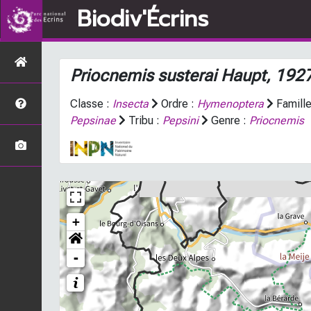
Biodiv'Écrins
Priocnemis susterai
Haupt, 192
Classe :
Insecta
Ordre :
Hymenoptera
Famille
Pepsinae
Tribu :
Pepsini
Genre :
Priocnemis
+
-