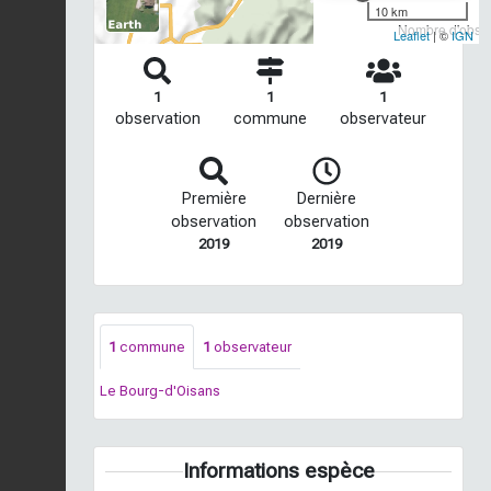
10 km
Nombre d'observ
Leaflet
| ©
IGN
1
1
1
observation
commune
observateur
Première
Dernière
observation
observation
2019
2019
1
commune
1
observateur
Le Bourg-d'Oisans
Informations espèce