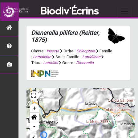
Biodiv'Écrins
Dienerella pilifera
(Reitter,
1875)
Classe :
Insecta
Ordre :
Coleoptera
Famille
:
Latridiidae
Sous-Famille :
Latridiinae
Tribu :
Latridiini
Genre :
Dienerella
+
-