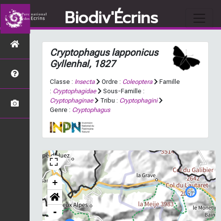
Biodiv'Écrins
Cryptophagus lapponicus
Gyllenhal, 1827
Classe :
Insecta
Ordre :
Coleoptera
Famille
:
Cryptophagidae
Sous-Famille :
Cryptophaginae
Tribu :
Cryptophagini
Genre :
Cryptophagus
+
-