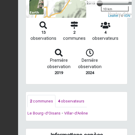
2019
10 km
Nombre d'observ
Leaflet
| ©
IGN
13
2
4
observations
communes
observateurs
Première
Dernière
observation
observation
2019
2024
2
communes
4
observateurs
Le Bourg-d'Oisans
-
Villar-d'Arêne