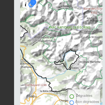
Dégradées
Non dégradées