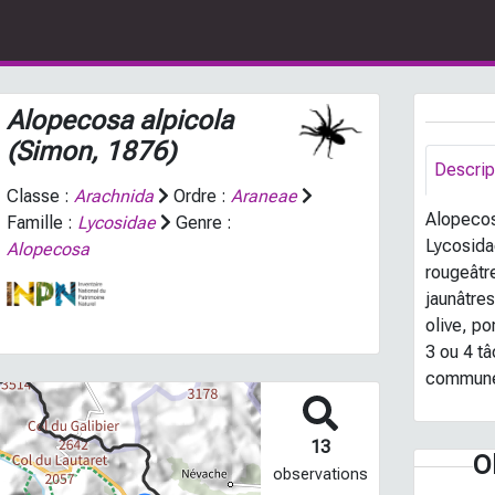
Alopecosa alpicola
(Simon, 1876)
Descrip
Classe :
Arachnida
Ordre :
Araneae
Alopecosa
Famille :
Lycosidae
Genre :
Lycosida
Alopecosa
rougeâtr
jaunâtres
olive, p
3 ou 4 t
communém
13
O
observations