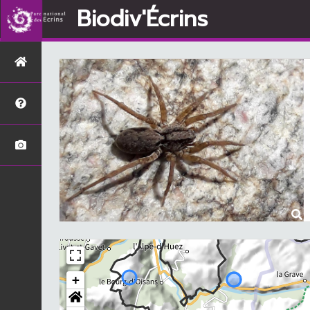
Biodiv'Écrins
+