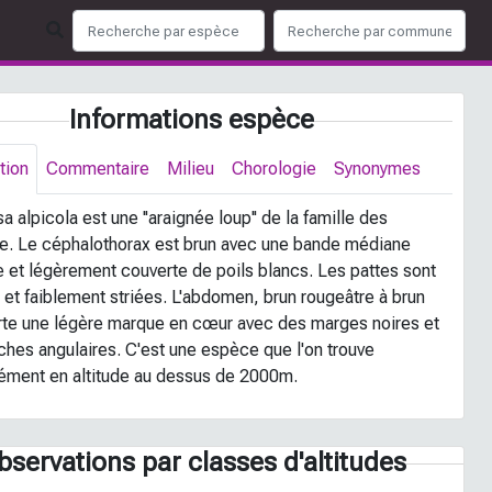
Informations espèce
tion
Commentaire
Milieu
Chorologie
Synonymes
 alpicola est une ''araignée loup'' de la famille des
e. Le céphalothorax est brun avec une bande médiane
e et légèrement couverte de poils blancs. Les pattes sont
 et faiblement striées. L'abdomen, brun rougeâtre à brun
orte une légère marque en cœur avec des marges noires et
âches angulaires. C'est une espèce que l'on trouve
ent en altitude au dessus de 2000m.
bservations par classes d'altitudes