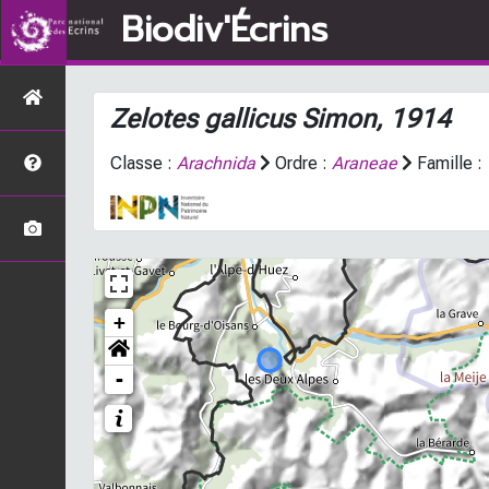
Biodiv'Écrins
Zelotes gallicus
Simon, 1914
Classe :
Arachnida
Ordre :
Araneae
Famille :
+
-