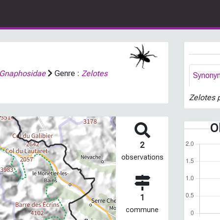
Gnaphosidae
Genre :
Zelotes
Synony
Zelotes 
O
2
observations
1
commune