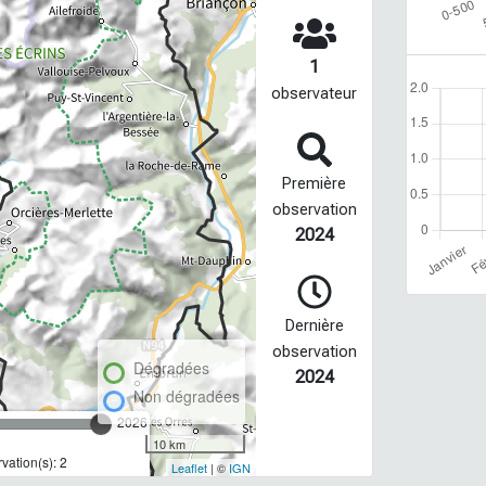
1
observateur
Première
observation
2024
Dernière
observation
Dégradées
2024
Non dégradées
2026
10 km
ation(s): 2
Leaflet
| ©
IGN