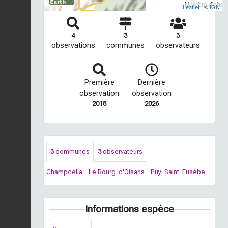
Nombre d'observ
Leaflet
| ©
IGN
4
3
3
observations
communes
observateurs
Première
Dernière
observation
observation
2018
2026
3
communes
3
observateurs
Champcella
-
Le Bourg-d'Oisans
-
Puy-Saint-Eusèbe
Informations espèce