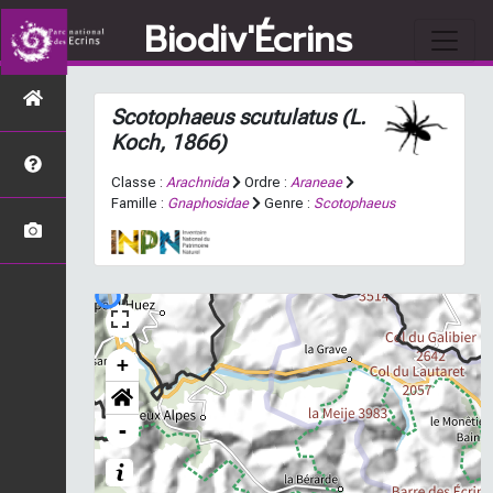
Biodiv'Écrins
Scotophaeus scutulatus
(L.
Koch, 1866)
Classe :
Arachnida
Ordre :
Araneae
Famille :
Gnaphosidae
Genre :
Scotophaeus
+
-