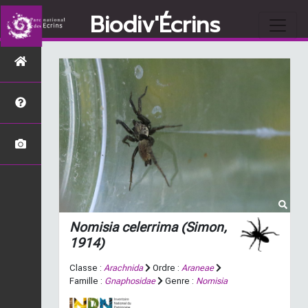
Biodiv'Écrins
Nomisia celerrima
(Simon,
1914)
Classe :
Arachnida
Ordre :
Araneae
Famille :
Gnaphosidae
Genre :
Nomisia