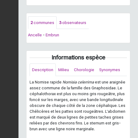
2
communes
3
observateurs
Ancelle
-
Embrun
Informations espèce
Description
Milieu
Chorologie
Synonymes
La Nomise rapide
Nomisia celerrima
est une araignée
assez commune de la famille des Gnaphosidae. Le
céphalothorax est plus ou moins gris rougeâtre, plus
foncé sur les marges, avec une bande longitudinale
obscure de chaque côté de la zone céphalique. Les
Chélicères et les pattes sont rougeâtres. L’abdomen
est marqué de deux lignes de petites taches grises
reliées par des chevrons fins. Le sternum est gris-
brun avec une ligne noire marginale.