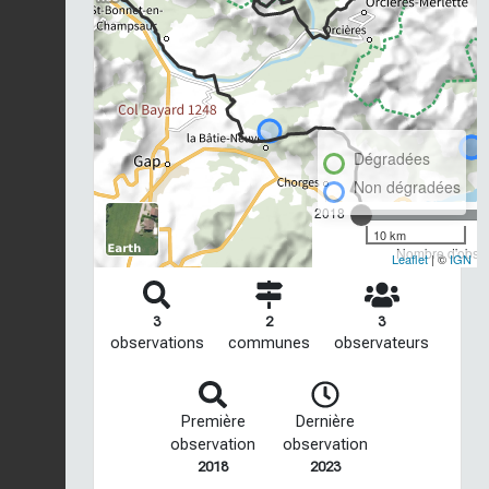
Dégradées
Non dégradées
2018
10 km
Nombre d'observ
Leaflet
| ©
IGN
3
2
3
observations
communes
observateurs
Première
Dernière
observation
observation
2018
2023