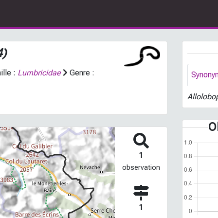
4)
lle :
Lumbricidae
Genre :
Synony
Allolobo
O
1
observation
1