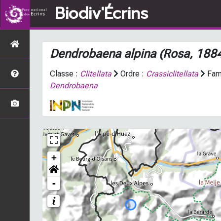
Biodiv'Écrins
Dendrobaena alpina
(Rosa, 188
Classe :
Clitellata
Ordre :
Crassiclitellata
Fami
Dendrobaena
+
-