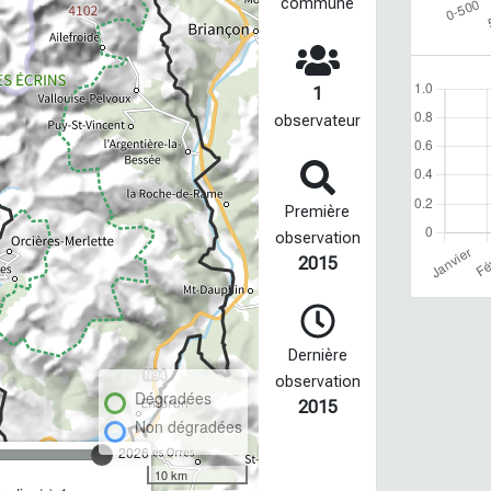
commune
1
observateur
Première
observation
2015
Dernière
observation
Dégradées
2015
Non dégradées
2026
10 km