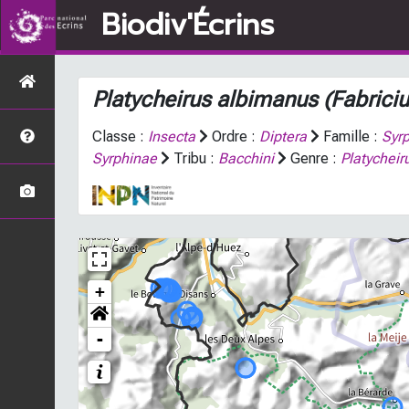
Biodiv'Écrins
Platycheirus albimanus
(Fabrici
Classe :
Insecta
Ordre :
Diptera
Famille :
Syr
Syrphinae
Tribu :
Bacchini
Genre :
Platycheir
+
-