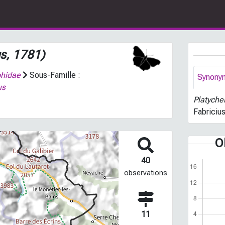
us, 1781)
phidae
Sous-Famille :
Synony
us
Platyche
Fabriciu
O
40
observations
11