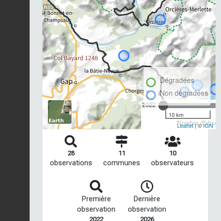
Dégradées
Non dégradées
2022
10 km
Nombre d'observ
Leaflet
| ©
IGN
28
11
10
observations
communes
observateurs
Première
Dernière
observation
observation
2022
2026