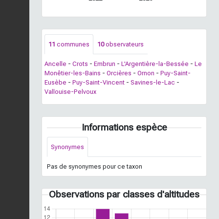
11
communes
10
observateurs
Ancelle
-
Crots
-
Embrun
-
L'Argentière-la-Bessée
-
Le
Monêtier-les-Bains
-
Orcières
-
Ornon
-
Puy-Saint-
Eusèbe
-
Puy-Saint-Vincent
-
Savines-le-Lac
-
Vallouise-Pelvoux
Informations espèce
Synonymes
Pas de synonymes pour ce taxon
Observations par classes d'altitudes