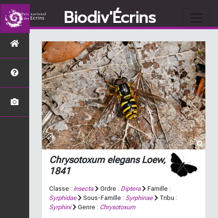
Biodiv'Écrins
Chrysotoxum elegans
Loew,
1841
Classe :
Insecta
Ordre :
Diptera
Famille :
Syrphidae
Sous-Famille :
Syrphinae
Tribu :
Syrphini
Genre :
Chrysotoxum