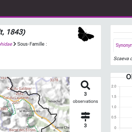
t, 1843)
phidae
Sous-Famille :
Synony
Scaeva 
O
3
observations
3