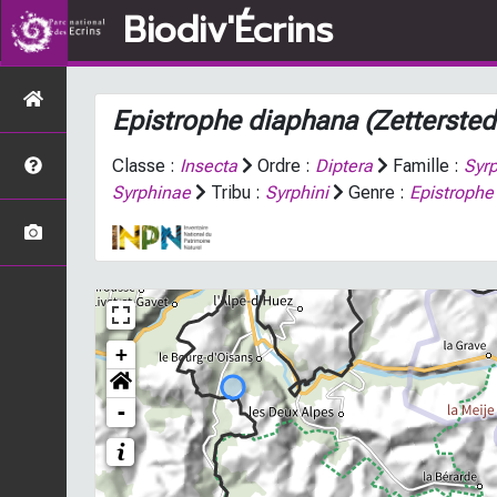
Biodiv'Écrins
Epistrophe diaphana
(Zettersted
Classe :
Insecta
Ordre :
Diptera
Famille :
Syr
Syrphinae
Tribu :
Syrphini
Genre :
Epistrophe
+
-