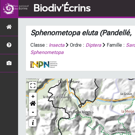
Biodiv'Écrins
Sphenometopa eluta
(Pandellé,
Classe :
Insecta
Ordre :
Diptera
Famille :
Sar
Sphenometopa
+
-