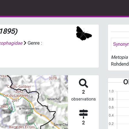
 1895)
cophagidae
Genre :
Synony
Metopia 
Rohdend
O
2
observations
2