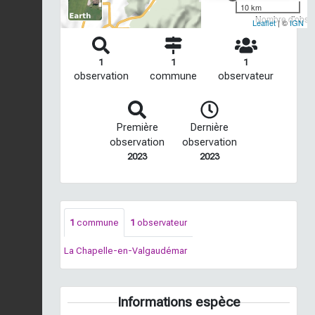
10 km
Nombre d'observ
Leaflet
| ©
IGN
1
1
1
observation
commune
observateur
Première
Dernière
observation
observation
2023
2023
1
commune
1
observateur
La Chapelle-en-Valgaudémar
Informations espèce