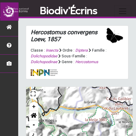
Biodiv'Écrins
Hercostomus convergens
Loew, 1857
Classe :
Insecta
Ordre :
Diptera
Famille :
Dolichopodidae
Sous-Famille :
Dolichopodinae
Genre :
Hercostomus
+
-