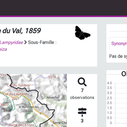
 du Val, 1859
Lampyridae
Sous-Famille :
Synony
iza
Pas de s
O
7
observations
3