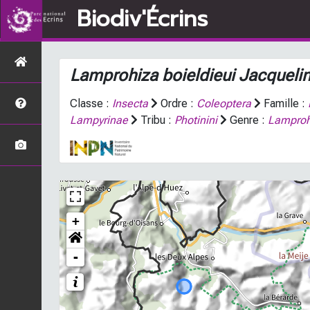
Biodiv'Écrins
Lamprohiza boieldieui
Jacquelin
Classe :
Insecta
Ordre :
Coleoptera
Famille :
Lampyrinae
Tribu :
Photinini
Genre :
Lamproh
+
-