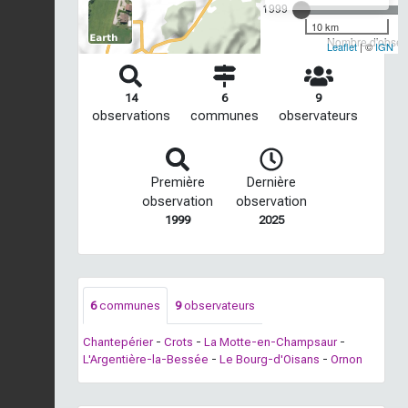
1999
10 km
Nombre d'observ
Leaflet
| ©
IGN
14
6
9
observations
communes
observateurs
Première
Dernière
observation
observation
1999
2025
6
communes
9
observateurs
Chantepérier
-
Crots
-
La Motte-en-Champsaur
-
L'Argentière-la-Bessée
-
Le Bourg-d'Oisans
-
Ornon