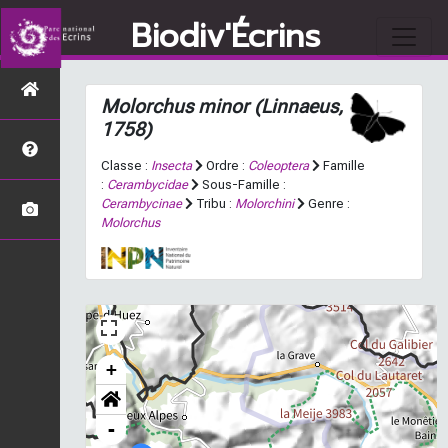
Biodiv'Écrins
Molorchus minor
(Linnaeus,
1758)
Classe :
Insecta
Ordre :
Coleoptera
Famille
:
Cerambycidae
Sous-Famille :
Cerambycinae
Tribu :
Molorchini
Genre :
Molorchus
+
-