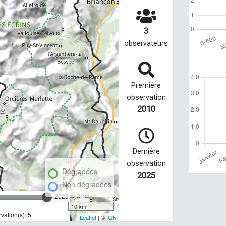
3
observateurs
Première
observation
2010
Dernière
observation
Dégradées
2025
Non dégradées
2026
10 km
ation(s): 5
Leaflet
| ©
IGN