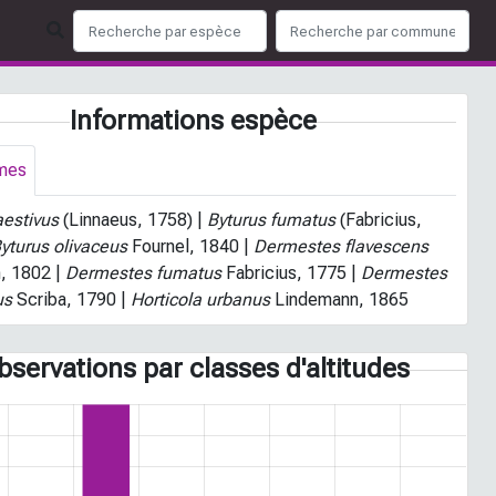
Informations espèce
mes
aestivus
(Linnaeus, 1758) |
Byturus fumatus
(Fabricius,
yturus olivaceus
Fournel, 1840 |
Dermestes flavescens
, 1802 |
Dermestes fumatus
Fabricius, 1775 |
Dermestes
us
Scriba, 1790 |
Horticola urbanus
Lindemann, 1865
bservations par classes d'altitudes