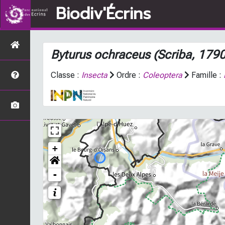
Biodiv'Écrins
Byturus ochraceus
(Scriba, 1790
Classe :
Insecta
Ordre :
Coleoptera
Famille :
+
-