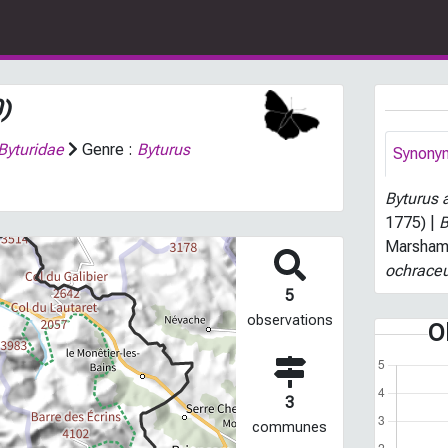
)
Byturidae
Genre :
Byturus
Synony
Byturus 
1775) |
B
Marsham
ochrace
5
observations
O
3
communes