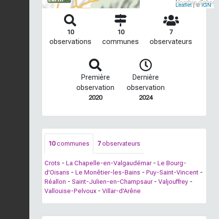
Nombre d'observ
Leaflet
| ©
IGN
10
10
7
observations
communes
observateurs
Première
Dernière
observation
observation
2020
2024
10
communes
7
observateurs
Crots
-
La Chapelle-en-Valgaudémar
-
Le Bourg-
d'Oisans
-
Le Monêtier-les-Bains
-
Puy-Saint-Vincent
-
Réallon
-
Saint-Julien-en-Champsaur
-
Valjouffrey
-
Vallouise-Pelvoux
-
Villar-d'Arêne