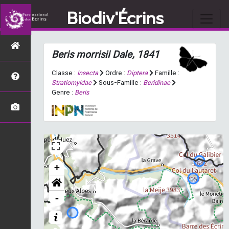
Biodiv'Écrins
Beris morrisii
Dale, 1841
Classe :
Insecta
Ordre :
Diptera
Famille :
Stratiomyidae
Sous-Famille :
Beridinae
Genre :
Beris
+
-