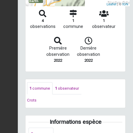
Nombre d'observ
Leaflet
| ©
IGN
4
1
1
observations
commune
observateur
Première
Dernière
observation
observation
2022
2022
1
commune
1
observateur
Crots
Informations espèce