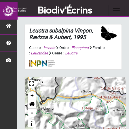
Biodiv'Écrins
Leuctra subalpina
Vinçon,
Ravizza & Aubert, 1995
Classe :
Insecta
Ordre :
Plecoptera
Famille
:
Leuctridae
Genre :
Leuctra
+
-