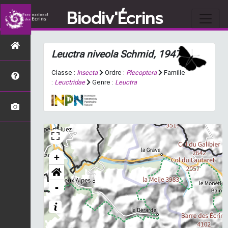
Biodiv'Écrins
Leuctra niveola
Schmid, 1947
Classe :
Insecta
Ordre :
Plecoptera
Famille
:
Leuctridae
Genre :
Leuctra
+
-