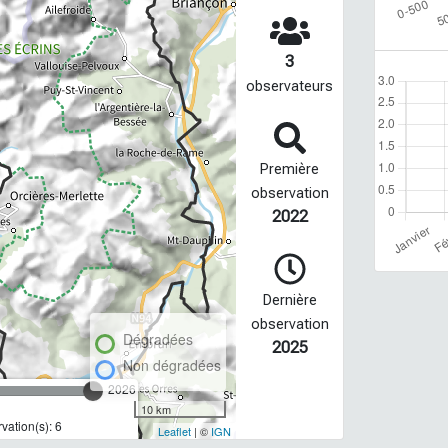
3
observateurs
Première
observation
2022
Dernière
observation
Dégradées
2025
Non dégradées
2026
10 km
ation(s): 6
Leaflet
| ©
IGN