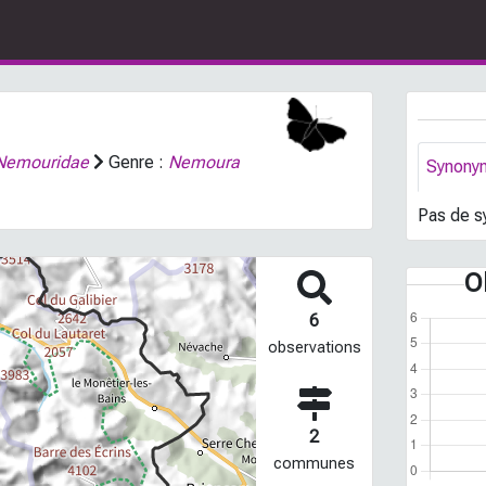
Nemouridae
Genre :
Nemoura
Synony
Pas de s
O
6
observations
2
communes