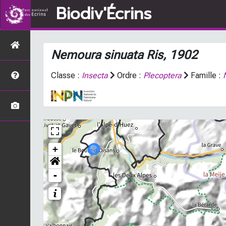
Biodiv'Écrins
Nemoura sinuata
Ris, 1902
Classe :
Insecta
Ordre :
Plecoptera
Famille :
+
-