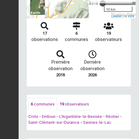
2018
10 km
Nombre d'observ
Leaflet
| ©
IGN
17
6
19
observations
communes
observateurs
Première
Dernière
observation
observation
2018
2026
6
communes
19
observateurs
Crots
-
Embrun
-
L'Argentière-la-Bessée
-
Réotier
-
Saint-Clément-sur-Durance
-
Savines-le-Lac