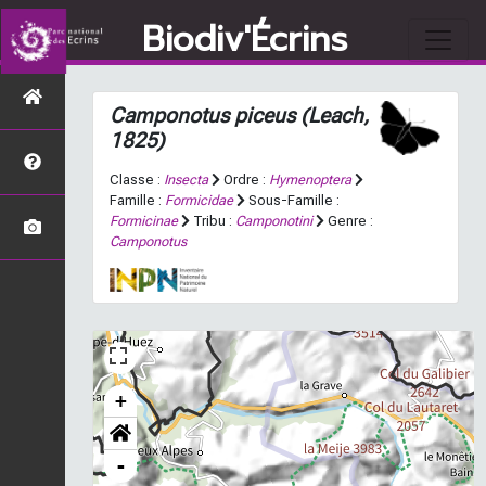
Biodiv'Écrins
Camponotus piceus
(Leach,
1825)
Classe :
Insecta
Ordre :
Hymenoptera
Famille :
Formicidae
Sous-Famille :
Formicinae
Tribu :
Camponotini
Genre :
Camponotus
+
-